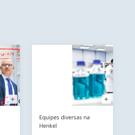
Open
Open
Image
Image
in
in
Lightbox
Lightbox
Equipes diversas na
Henkel