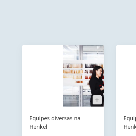
Open
Image
in
Lightbox
Equipes diversas na
Equi
Henkel
Henk