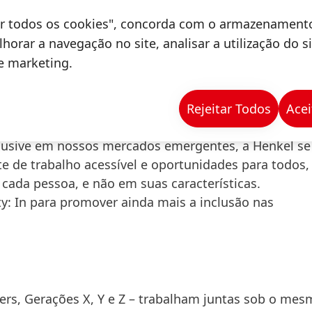
tópicos LGBTQ+ e ferramentas essenciais para
tar todos os cookies", concorda com o armazenament
horar a navegação no site, analisar a utilização do s
de marketing.
NCIA
clusão que se concentra nas habilidades e talentos
Rejeitar Todos
Acei
lusive em nossos mercados emergentes, a Henkel se
e de trabalho acessível e oportunidades para todos,
 cada pessoa, e não em suas características.
ty: In para promover ainda mais a inclusão nas
rs, Gerações X, Y e Z – trabalham juntas sob o mes