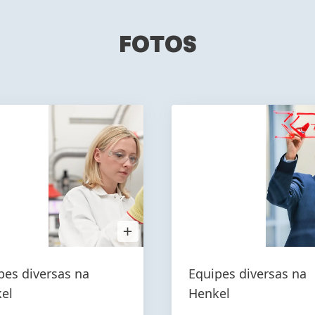
FOTOS
Open
Image
in
Lightbox
pes diversas na
Equipes diversas na
el
Henkel