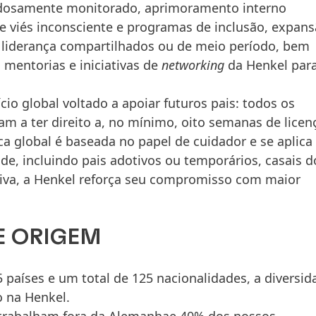
dosamente monitorado, aprimoramento interno
e viés inconsciente e programas de inclusão, expan
 liderança compartilhados ou de meio período, bem
mentorias e iniciativas de
networking
da Henkel para
io global voltado a apoiar futuros pais: todos os
m a ter direito a, no mínimo, oito semanas de licen
a global é baseada no papel de cuidador e se aplica
de, incluindo pais adotivos ou temporários, casais d
tiva, a Henkel reforça seu compromisso com maior
E ORIGEM
países e um total de 125 nacionalidades, a diversid
o na Henkel.
trabalham fora da Alemanhae 40% dos nossos