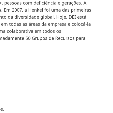
+, pessoas com deficiência e gerações. A
. Em 2007, a Henkel foi uma das primeiras
o da diversidade global. Hoje, DEI está
150 anos da Henkel
Inspiration Center J
Re
 em todas as áreas da empresa e colocá-la
Su
ma colaborativa em todos os
150 anos de espírito pioneiro
O Inspiration Center Jun
imadamente 50 Grupos de Recursos para
significam moldar o progresso com
centro de inovação e a
propósito. Na Henkel,
ao cliente criado para i
transformamos a mudança em
inovação e a colaboraç
oportunidade, impulsionando a
clientes e parceiros da i
inovação, a sustentabilidade e a
da academia.
responsabilidade para construir um
futuro melhor. Juntos.
SAIBA MAIS
SAIBA MAIS
s,