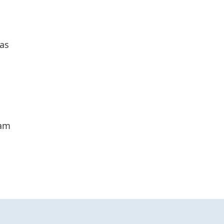
as
dam
,