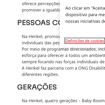
oferece percepções e informações sobre 
Ao clicar em "Acei
promover a igualdade.
dispositivo para mel
nossas iniciativas 
PESSOAS COM DEFICIÊ
Na Henkel, promovemos uma cultura de in
Definições de cookies
individuais das pessoas com deficiência.
Por meio de programas direcionados, inc
esforça para oferecer a todos um ambient
sempre focando nas forças individuais de
A Henkel faz parceria com a ONG Disabili
diferentes regiões.
GERAÇÕES
Na Henkel, quatro gerações – Baby Boome