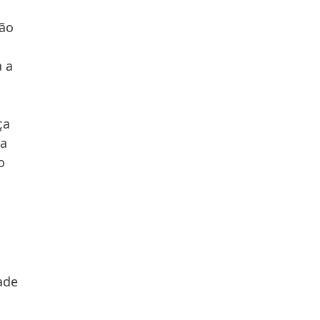
são
 a
ça
 a
o
ade