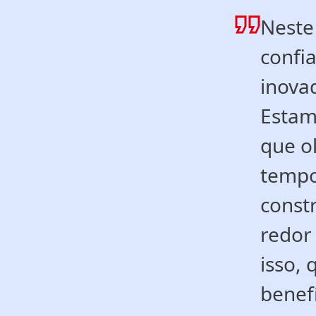
Neste
confi
inova
Estam
que o
tempo
const
redor
isso,
benef