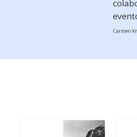
colabo
event
Carsten Kn