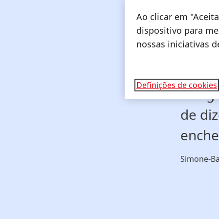
nosso
Ao clicar em "Acei
da He
dispositivo para mel
nossas iniciativas 
expre
nosso
Definições de cookies
das g
de diz
enche
Simone-Ba