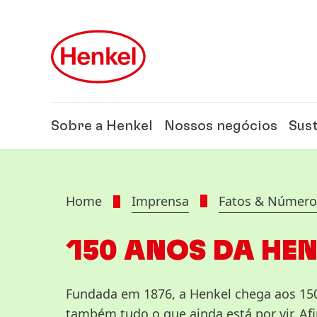
Skip to main content
Skip to footer
Sobre a Henkel
Nossos negócios
Sus
Home
Imprensa
Fatos & Número
150 ANOS DA HEN
Fundada em 1876, a Henkel chega aos 150
também tudo o que ainda está por vir. Afin