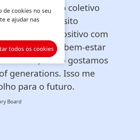
vivo o espírito coletivo
o de cookies no seu
as. Nosso propósito
ite e ajudar nas
alor e impacto positivo com
r, sempre com o bem-estar
tar todos os cookies
mente. Ou, como gostamos
 of generations. Isso me
lho para o futuro.
ory Board