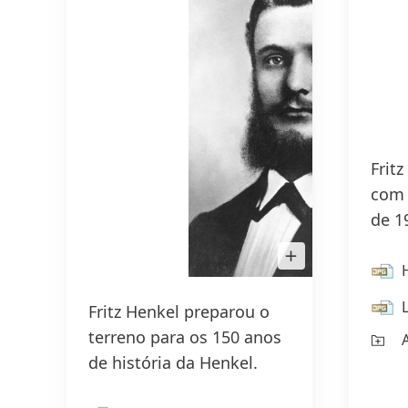
Frit
com 
de 1
Open
Image
in
Lightbox
Fritz Henkel preparou o
terreno para os 150 anos
de história da Henkel.