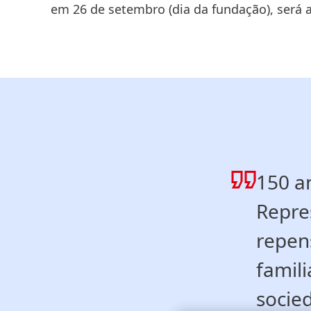
em 26 de setembro
(dia da fundação)
, será
150 a
Repre
repen
famil
socie