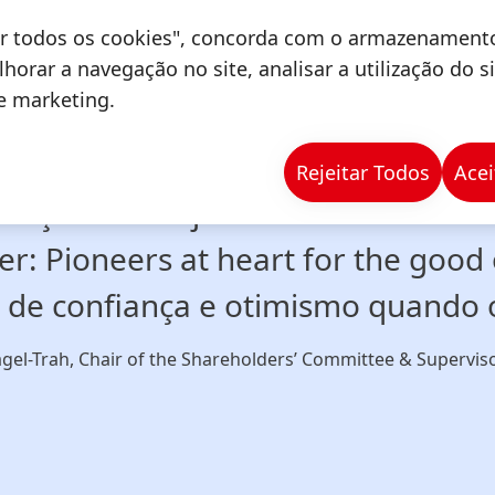
s times ao redor do mundo mantêm 
tar todos os cookies", concorda com o armazenament
nkel e o levam adiante todos os di
horar a navegação no site, analisar a utilização do s
de marketing.
ssa aquilo que nos define: gerar v
 espírito pioneiro e empreendedo
Rejeitar Todos
Acei
erações de hoje e de amanhã em 
er: Pioneers at heart for the good
 de confiança e otimismo quando o
gel-Trah, Chair of the Shareholders’ Committee & Supervis