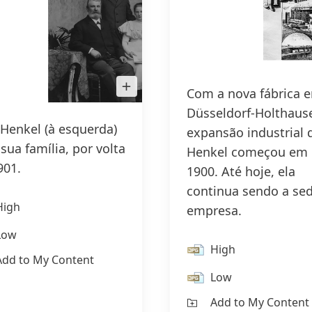
Open
Com a nova fábrica 
Image
in
Düsseldorf-Holthause
Lightbox
z Henkel
(à esquerda)
expansão industrial 
sua família, por volta
Henkel começou em
901.
1900. Até hoje, ela
continua sendo a se
High
empresa.
Low
High
Add to My Content
Low
Add to My Content