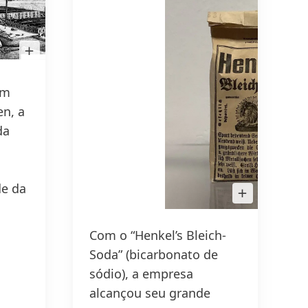
Open
Image
in
Lightbox
em
n, a
da
de da
Open
Image
in
Lightbox
Com o “Henkel’s Bleich-
Soda”
(bicarbonato de
sódio), a empresa
alcançou seu grande