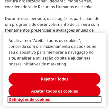
cultura organizacional”, declara Simone Sertão,
coordenadora de Recursos Humanos da Henkel.
Durante esse período, os estagiários participam de
um programa de desenvolvimento de carreira com
treinamentos presenciais e avaliações anuais de
desempenho. Ao final desse período, os estudantes
Ao clicar em "Aceitar todos os cookies",
apresentam um projeto para as lideranças da
concorda com o armazenamento de cookies no
empresa, com a finalidade de aumentar as
seu dispositivo para melhorar a navegação no
oportunidades de retenção de talentos e impulsionar
site, analisar a utilização do site e ajudar nas
o desenvolvimento dos estudantes durante todo o
nossas iniciativas de marketing.
estágio.
Rejeitar Todos
Press Release
(144 KB)
Aceitar todos os cookies
Definições de cookies