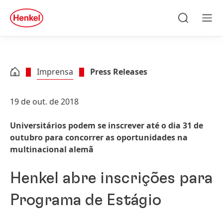
Skip to main content
Skip to footer
quick
search
Pesquisar
Men
Imprensa
Press Releases
19 de out. de 2018
Universitários podem se inscrever até o dia 31 de
outubro para concorrer as oportunidades na
multinacional alemã
Henkel abre inscrições para
Programa de Estágio