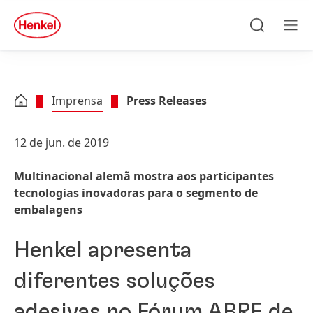
Skip to main content
Skip to footer
quick
search
Pesquisar
Men
Imprensa
Press Releases
12 de jun. de 2019
Multinacional alemã mostra aos participantes
tecnologias inovadoras para o segmento de
embalagens
Henkel apresenta
diferentes soluções
adesivas no Fórum ABRE de