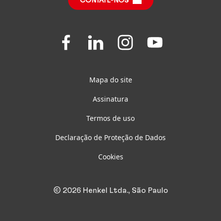
CONTATE-NOS
Perguntas Frequentes
Folgen
Folgen
Folgen
Folgen
Sie
Sie
Sie
Sie
uns
uns
uns
uns
auf
auf
auf
auf
Facebook
LinkedIn
Instagram
Youtube
Mapa do site
Assinatura
Termos de uso
Declaração de Proteção de Dados
Cookies
© 2026 Henkel Ltda., São Paulo