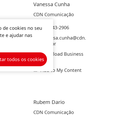
Vanessa
Cunha
CDN Comunicação
11 3643-2906
o de cookies no seu
ite e ajudar nas
vanessa.cunha@cdn.
com.br
Download Business
tar todos os cookies
Card
Add to My Content
Rubem
Dario
CDN Comunicação