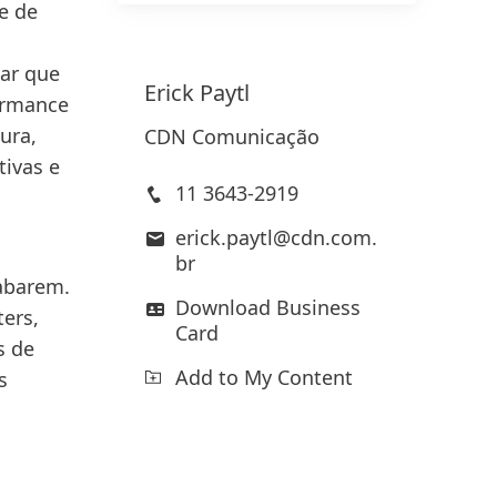
e de
tar que
Erick
Paytl
ormance
ura,
CDN Comunicação
tivas e
11 3643-2919
erick.paytl@cdn.com.
br
cabarem.
Download Business
ers,
Card
s de
Add to My Content
s