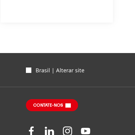
Brasil | Alterar site
CONTATE-NOS
Folgen
Folgen
Folgen
Folgen
Sie
Sie
Sie
Sie