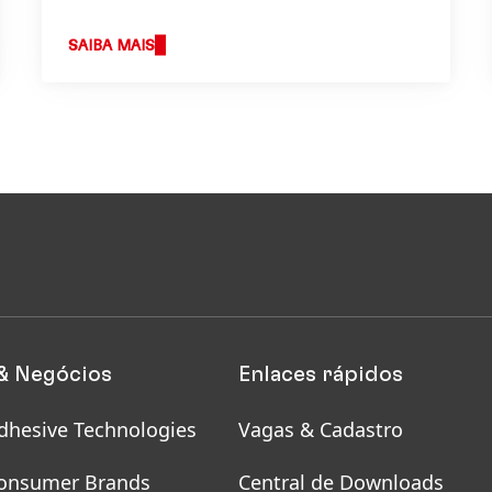
trabalhamos e define a base da nossa
estratégia.
SAIBA MAIS
& Negócios
Enlaces rápidos
dhesive Technologies
Vagas & Cadastro
onsumer Brands
Central de Downloads