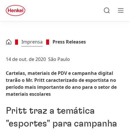
Skip to main content
Skip to footer
quick
search
Pesquisar
Men
Imprensa
Press Releases
14 de out. de 2020
São Paulo
Cartelas, materiais de PDV e campanha digital
trarão o Mr. Pritt caracterizado de esportista no
período mais importante do ano para o setor de
materiais escolares
Pritt traz a temática
"esportes" para campanha