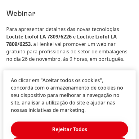
Webinar
Para apresentar detalhes das novas tecnologias
Loctite Liofol LA 7809/6226
e
Loctite Liofol LA
7809/6253
, a Henkel vai promover um webinar
gratuito para profissionais do setor de embalagens
no dia 26 de novembro, às 9 horas, em português.
Com duração de 1 hora, o encontro será conduzido
Ao clicar em "Aceitar todos os cookies",
por Adriano Rodrigo dos Santos, Gerente Técnico da
concorda com o armazenamento de cookies no
Henkel, que irá explicar as finalidades e diferenciais
seu dispositivo para melhorar a navegação no
dos lançamentos. Para participar, os interessados
site, analisar a utilização do site e ajudar nas
devem ser inscrever
aqui
.
nossas iniciativas de marketing.
Rejeitar Todos