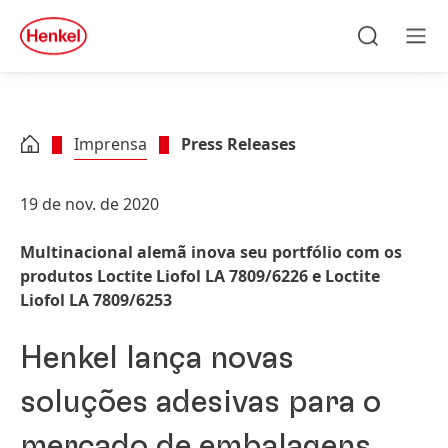
Skip to main content
Skip to footer
quick
search
Pesquisar
Men
Imprensa
Press Releases
19 de nov. de 2020
Multinacional alemã inova seu portfólio com os
produtos Loctite Liofol LA 7809/6226 e Loctite
Liofol LA 7809/6253
Henkel lança novas
soluções adesivas para o
mercado de embalagens