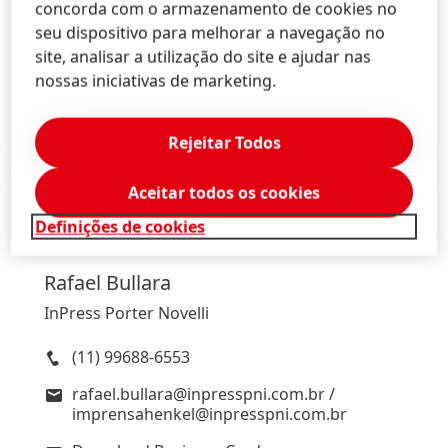
pessoas que se dedicam à ciência não são apenas
concorda com o armazenamento de cookies no
inteligentes, como também criativas – características
seu dispositivo para melhorar a navegação no
fundamentais que são confirmadas pelo conceito do
site, analisar a utilização do site e ajudar nas
Mundo de Pesquisadores.
nossas iniciativas de marketing.
Rejeitar Todos
Press Release
(192,78 KB)
Aceitar todos os cookies
Definições de cookies
Rafael
Bullara
InPress Porter Novelli
(11) 99688-6553
rafael.bullara@inpresspni.com.br /
imprensahenkel@inpresspni.com.br