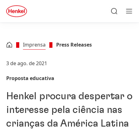
Skip to main content
Skip to footer
quick
search
Pesquisar
Men
Imprensa
Press Releases
3 de ago. de 2021
Proposta educativa
Henkel procura despertar o
interesse pela ciência nas
crianças da América Latina