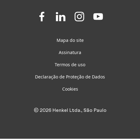
Folgen
Folgen
Folgen
Folgen
Sie
Sie
Sie
Sie
uns
uns
uns
uns
auf
auf
auf
auf
Facebook
LinkedIn
Instagram
Youtube
Mapa do site
Assinatura
Termos de uso
Declaração de Proteção de Dados
Cookies
© 2026 Henkel Ltda., São Paulo