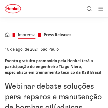
Skip to main content
Skip to footer
quick
search
Pesquisar
Me
Imprensa
Press Releases
16 de ago. de 2021
São Paulo
Evento gratuito promovido pela Henkel terá a
participação do engenheiro Tiago Niero,
especialista em treinamento técnico da KSB Brasil
Webinar debate soluções
para reparos e manutenção
de bombas cilíndricas