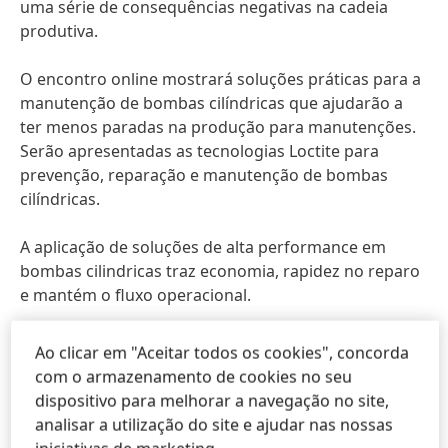
uma série de consequências negativas na cadeia
produtiva.
O encontro online mostrará soluções práticas para a
manutenção de bombas cilíndricas que ajudarão a
ter menos paradas na produção para manutenções.
Serão apresentadas as tecnologias Loctite para
prevenção, reparação e manutenção de bombas
cilíndricas.
A aplicação de soluções de alta performance em
bombas cilindricas traz economia, rapidez no reparo
e mantém o fluxo operacional.
“Ainda existe aquele hábito de só verificar um
Ao clicar em "Aceitar todos os cookies", concorda
problema quando ele ocorre. Mostraremos situações
com o armazenamento de cookies no seu
cotidianas que provocam paralisações nas bombas,
dispositivo para melhorar a navegação no site,
as razões dessas falhas, e as técnicas e produtos de
analisar a utilização do site e ajudar nas nossas
qualidade para reparo dos equipamentos. O