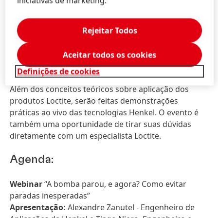
iniciativas de marketing.
conserto de uma bomba cilíndrica pode gerar
enorme prejuízo, principalmente quando não se sabe
Rejeitar Todos
a causa do problema, porque envolverá recursos e
profissionais para uma análise ainda mais complexa”,
explica Andrio Ducati, Gerente de Vendas Industrial
Aceitar todos os cookies
da Henkel para Brasil.
Definições de cookies
Além dos conceitos teóricos sobre aplicação dos
produtos Loctite, serão feitas demonstrações
práticas ao vivo das tecnologias Henkel. O evento é
também uma oportunidade de tirar suas dúvidas
diretamente com um especialista Loctite.
Agenda:
Webinar
“A bomba parou, e agora? Como evitar
paradas inesperadas”
Apresentação:
Alexandre Zanutel - Engenheiro de