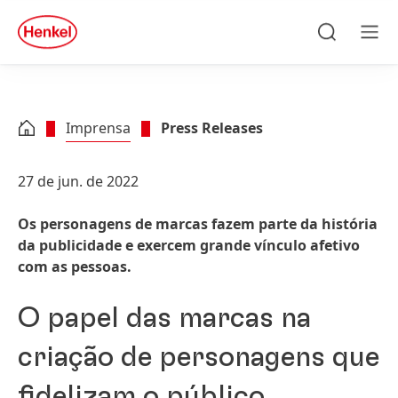
Skip to main content
Skip to footer
quick
search
Pesquisar
Men
Imprensa
Press Releases
27 de jun. de 2022
Os personagens de marcas fazem parte da história
da publicidade e exercem grande vínculo afetivo
com as pessoas.
O papel das marcas na
criação de personagens que
fidelizam o público