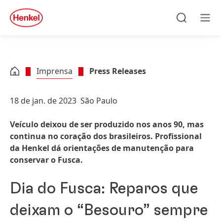
Skip to main content
Skip to footer
quick
search
Pesquisar
Men
Imprensa
Press Releases
18 de jan. de 2023
São Paulo
Veículo deixou de ser produzido nos anos 90, mas
continua no coração dos brasileiros. Profissional
da Henkel dá orientações de manutenção para
conservar o Fusca.
Dia do Fusca: Reparos que
deixam o “Besouro” sempre