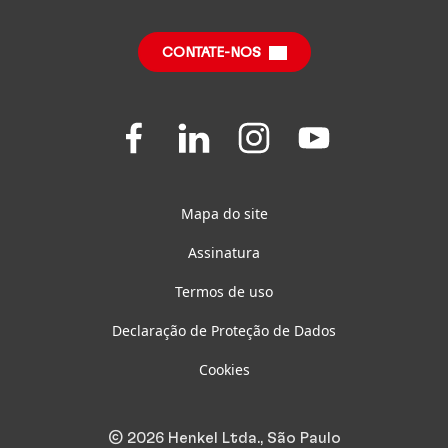
Relatórios Anuais
Central de Downloads
Relatório de Impacto Sustentável
(em inglês)
CONTATE-NOS
Perguntas Frequentes
Folgen
Folgen
Folgen
Folgen
Sie
Sie
Sie
Sie
uns
uns
uns
uns
auf
auf
auf
auf
Facebook
LinkedIn
Instagram
Youtube
Mapa do site
Assinatura
Termos de uso
Declaração de Proteção de Dados
Cookies
© 2026 Henkel Ltda., São Paulo