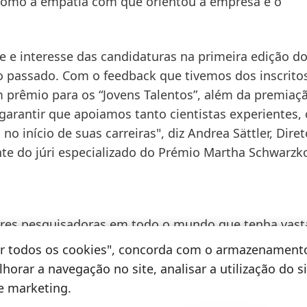
omo a empatia com que orientou a empresa e o
e e interesse das candidaturas na primeira edição d
 passado. Com o feedback que tivemos dos inscritos
 prêmio para os “Jovens Talentos”, além da premiaç
garantir que apoiamos tanto cientistas experientes
 início de suas carreiras", diz Andrea Sättler, Dire
e do júri especializado do Prémio Martha Schwarzko
res pesquisadoras em todo o mundo que tenha vast
s, medicina ou da computação, cujo campo de trabalh
tar todos os cookies", concorda com o armazenament
cionadas, como a pesquisa em fibras têxteis e de lã, 
horar a navegação no site, analisar a utilização do s
ração de substâncias com cabelo ou couro cabeludo. 
de marketing.
 mesmas áreas de pesquisa podem candidatar-se ao