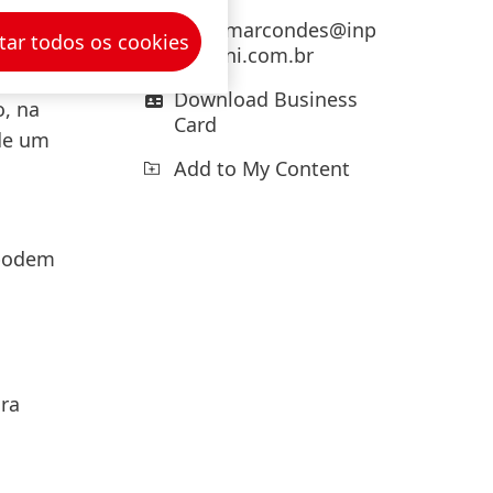
carla.marcondes@inp
tar todos os cookies
resspni.com.br
kel
Download Business
, na
Card
de um
Add to My Content
 podem
ra