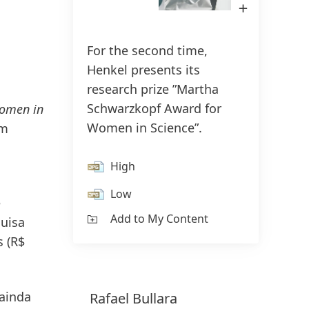
Open
Image
in
Lightbox
For the second time,
150 anos da Henkel
Inspiration Center J
Re
Henkel presents its
Su
150 anos de espírito pioneiro
O Inspiration Center Jun
research prize ”Martha
significam moldar o progresso com
centro de inovação e a
Schwarzkopf Award for
Women in
propósito. Na Henkel,
ao cliente criado para i
Women in Science”.
ém
transformamos a mudança em
inovação e a colaboraç
oportunidade, impulsionando a
clientes e parceiros da i
High
inovação, a sustentabilidade e a
da academia.
Low
responsabilidade para construir um
e
Add to My Content
futuro melhor. Juntos.
uisa
SAIBA MAIS
os
(R$
SAIBA MAIS
 ainda
Rafael
Bullara