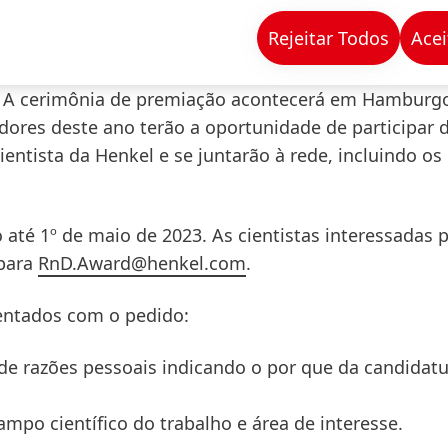
a estejam no início da sua carreira científica.
Rejeitar Todos
Acei
tres cientistas que trabalham na área de P&D da Hen
. A cerimônia de premiação acontecerá em Hamburgo
res deste ano terão a oportunidade de participar 
tista da Henkel e se juntarão à rede, incluindo os
ro até 1º de maio de 2023. As cientistas interessadas
 para
RnD.Award@henkel.com
.
entados com o pedido:
e razões pessoais indicando o por que da candidatu
mpo científico do trabalho e área de interesse.