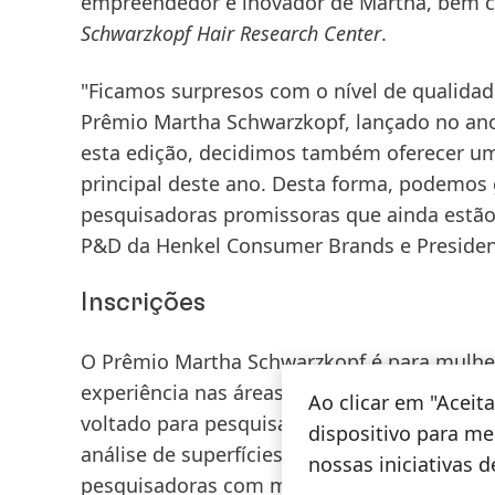
empreendedor e inovador de Martha, bem c
Schwarzkopf Hair Research Center
.
"Ficamos surpresos com o nível de qualidad
Prêmio Martha Schwarzkopf, lançado no ano
esta edição, decidimos também oferecer um
principal deste ano. Desta forma, podemos 
pesquisadoras promissoras que ainda estão no
P&D da Henkel Consumer Brands e President
Inscrições
O Prêmio Martha Schwarzkopf é para mulhe
experiência nas áreas das ciências naturai
Ao clicar em "Acei
voltado para pesquisa capilar ou áreas rela
dispositivo para mel
análise de superfícies biológicas ou a inte
nossas iniciativas 
pesquisadoras com mestrado concluído nas