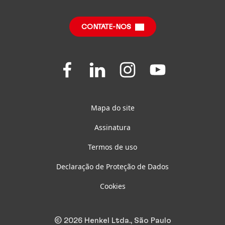
Relatórios Anuais
Central de Downloads
Relatório de Impacto Sustentável
(em inglês)
CONTATE-NOS
Perguntas Frequentes
Folgen
Folgen
Folgen
Folgen
Sie
Sie
Sie
Sie
uns
uns
uns
uns
auf
auf
auf
auf
Facebook
LinkedIn
Instagram
Youtube
Mapa do site
Assinatura
Termos de uso
Declaração de Proteção de Dados
Cookies
© 2026 Henkel Ltda., São Paulo