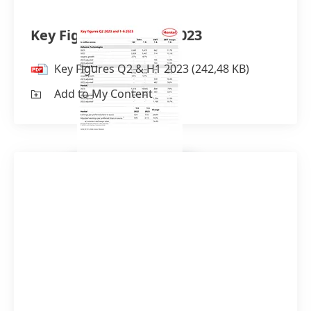
Key Figures Q2 & H1 2023
Key Figures Q2 & H1 2023
(242,48 KB)
Add to My Content