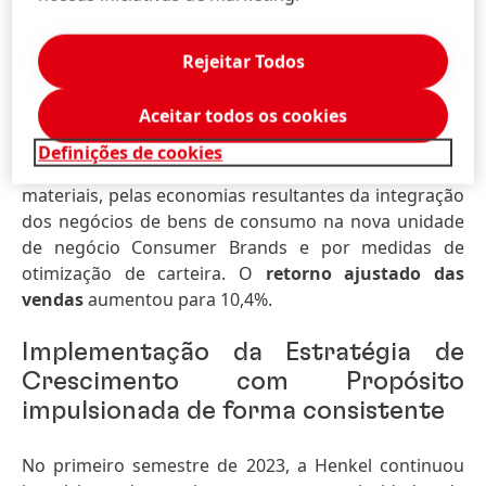
6,1%). Os demais negócios de Consumo registaram
uma evolução estável das vendas no primeiro
Rejeitar Todos
semestre do ano (0,0%, Q2: -1,4 por cento).
O lucro
operacional ajustado
foi de 559 milhões de euros,
Aceitar todos os cookies
15,9% acima do ano anterior. Este aumento foi
apoiado pela evolução dos preços de venda para
Definições de cookies
compensar ainda mais os preços diretos dos
materiais, pelas economias resultantes da integração
dos negócios de bens de consumo na nova unidade
de negócio Consumer Brands e por medidas de
otimização de carteira. O
retorno ajustado das
vendas
aumentou para 10,4%.
Implementação da Estratégia de
Crescimento com Propósito
impulsionada de forma consistente
No primeiro semestre de 2023, a Henkel continuou