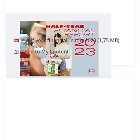
Half-year financial report 2023
Half-year financial report 2023
(1,75 MB)
Add to My Content