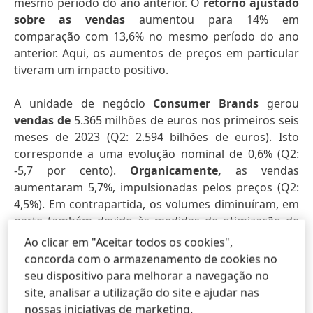
mesmo período do ano anterior. O
retorno ajustado
sobre as vendas
aumentou para 14% em
comparação com 13,6% no mesmo período do ano
anterior. Aqui, os aumentos de preços em particular
tiveram um impacto positivo.
A unidade de negócio
Consumer Brands
gerou
vendas de
5.365 milhões de euros nos primeiros seis
meses de 2023 (Q2: 2.594 bilhões de euros). Isto
corresponde a uma evolução nominal de 0,6% (Q2:
-5,7 por cento).
Organicamente,
as vendas
aumentaram 5,7%, impulsionadas pelos preços (Q2:
4,5%). Em contrapartida, os volumes diminuíram, em
parte também devido às medidas de otimização de
carteira em curso. A área de negócio Laundry &
Ao clicar em "Aceitar todos os cookies",
Home Care registou um crescimento orgânico de
concorda com o armazenamento de cookies no
vendas muito forte de 5,3% (Q2: 4,4%). O negócio de
seu dispositivo para melhorar a navegação no
Hair alcançou um aumento global de vendas
site, analisar a utilização do site e ajudar nas
orgânicas de 7,9% no primeiro semestre de 2023 (Q2:
nossas iniciativas de marketing.