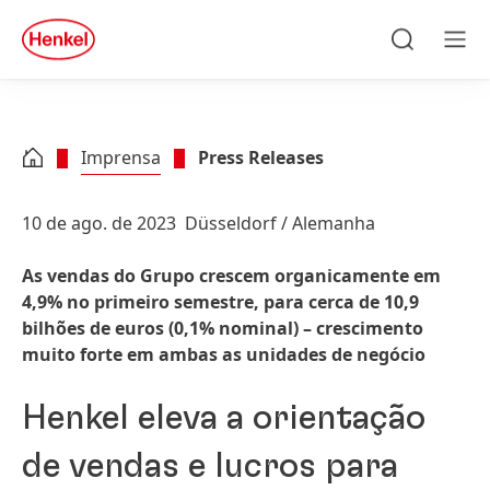
Skip to main content
Skip to footer
quick
search
Pesquisar
Men
Imprensa
Press Releases
10 de ago. de 2023
Düsseldorf / Alemanha
As vendas do Grupo crescem organicamente em
4,9% no primeiro semestre, para cerca de 10,9
bilhões de euros
(0,1% nominal) – crescimento
muito forte em ambas as unidades de negócio
Henkel eleva a orientação
de vendas e lucros para