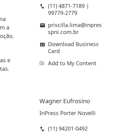
(11) 4871-7189 |
99779-2779
uma
priscilla.lima@inpres
em a
spni.com.br
moção,
Download Business
Card
ias e
Add to My Content
tas.
Wagner
Eufrosino
InPress Porter Novelli
(11) 94201-0492