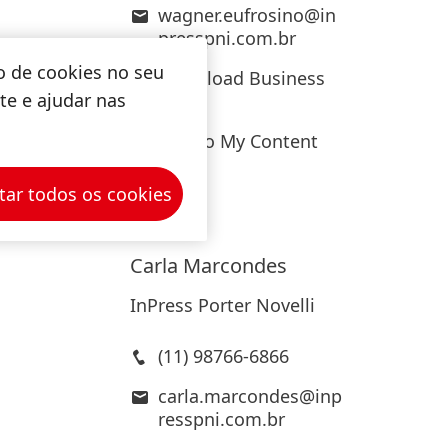
wagner.eufrosino@in
presspni.com.br
o de cookies no seu
Download Business
ite e ajudar nas
Card
Add to My Content
tar todos os cookies
Carla
Marcondes
InPress Porter Novelli
(11) 98766-6866
carla.marcondes@inp
resspni.com.br