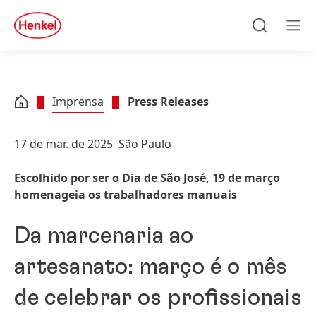
Skip to main content
Skip to footer
quick
search
Pesquisar
Men
Imprensa
Press Releases
17 de mar. de 2025
São Paulo
Escolhido por ser o Dia de São José, 19 de março
homenageia os trabalhadores manuais
Da marcenaria ao
artesanato: março é o mês
de celebrar os profissionais