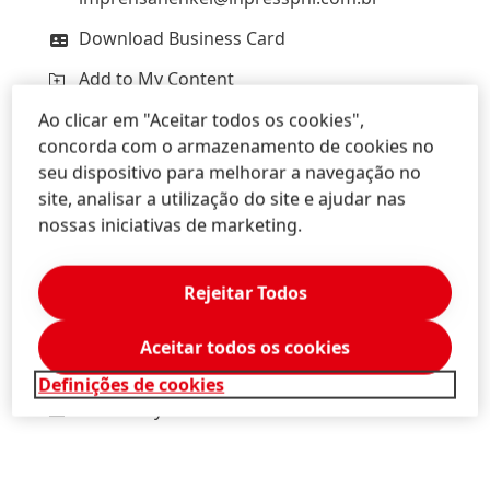
Download Business Card
Add to My Content
Ao clicar em "Aceitar todos os cookies",
concorda com o armazenamento de cookies no
seu dispositivo para melhorar a navegação no
site, analisar a utilização do site e ajudar nas
Taís
Barros
nossas iniciativas de marketing.
InPress Porter Novelli
(11) 98326-0132
Rejeitar Todos
tais.barros@inpresspni.com.br
Aceitar todos os cookies
Download Business Card
Definições de cookies
Add to My Content