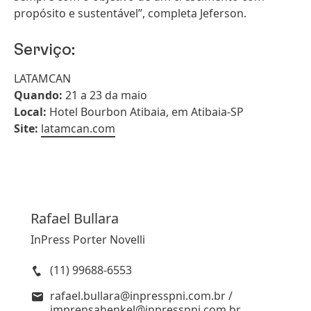
propósito e sustentável”, completa Jeferson.
Serviço:
LATAMCAN
Quando:
21 a 23 da maio
Local:
Hotel Bourbon Atibaia, em Atibaia-SP
Site:
latamcan.com
Rafael
Bullara
InPress Porter Novelli
(11) 99688-6553
rafael.bullara@inpresspni.com.br /
imprensahenkel@inpresspni.com.br