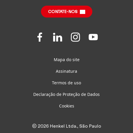
Central de Downloads
Relatório de Impacto Sustentável
(em inglês)
CONTATE-NOS
Perguntas Frequentes
Folgen
Folgen
Folgen
Folgen
Sie
Sie
Sie
Sie
uns
uns
uns
uns
auf
auf
auf
auf
Facebook
LinkedIn
Instagram
Youtube
Mapa do site
Assinatura
Termos de uso
Declaração de Proteção de Dados
Cookies
© 2026 Henkel Ltda., São Paulo