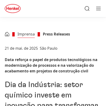
Skip to main content
Skip to footer
quick
search
Pesquisar
Men
Imprensa
Press Releases
21 de mai. de 2025
São Paulo
Data reforça o papel de produtos tecnológicos na
modernização de processos e na valorização do
acabamento em projetos de construção civil
Dia da Indústria: setor
químico investe em
inovação para transformar