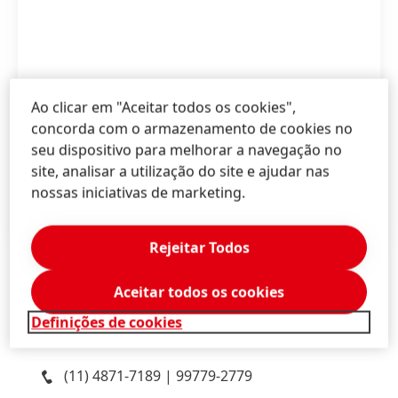
Ao clicar em "Aceitar todos os cookies",
concorda com o armazenamento de cookies no
High
seu dispositivo para melhorar a navegação no
site, analisar a utilização do site e ajudar nas
Low
nossas iniciativas de marketing.
Add to My Content
Rejeitar Todos
Aceitar todos os cookies
Priscilla
Lima
Definições de cookies
InPress Porter Novelli
(11) 4871-7189 | 99779-2779