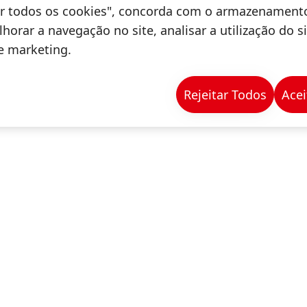
 a comunidade de marceneiros e entusiastas do seto
tar todos os cookies", concorda com o armazenament
iros
.
horar a navegação no site, analisar a utilização do s
de marketing.
la SENAI Brás- Roberto Simonsen, o primeiro episód
para 10 de setembro. Nesta temporada, o reality pod
o no canal FashionTV Brasil.
Rejeitar Todos
Acei