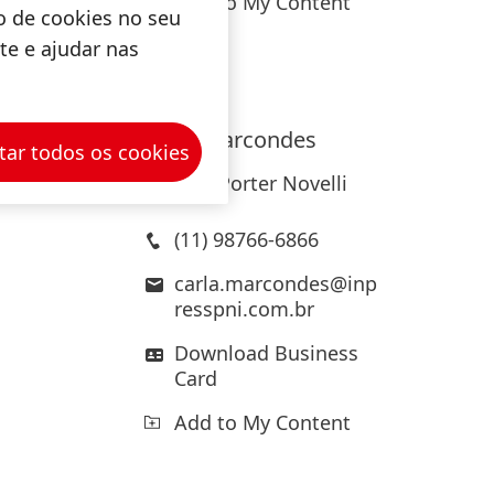
r, por
Add to My Content
o de cookies no seu
ite e ajudar nas
io do
erá ser
Carla
Marcondes
tar todos os cookies
InPress Porter Novelli
(11) 98766-6866
carla.marcondes@inp
resspni.com.br
Download Business
Card
Add to My Content