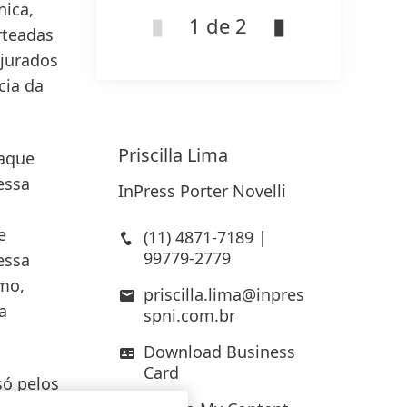
nica,
1 de 2
rteadas
 jurados
cia da
Priscilla
Lima
taque
essa
InPress Porter Novelli
e
(11) 4871-7189 |
99779-2779
essa
smo,
priscilla.lima@inpres
a
spni.com.br
Download Business
Card
só pelos