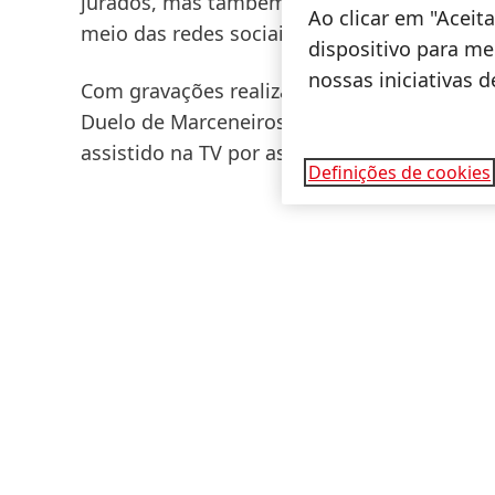
jurados, mas também pelo público em geral,
Ao clicar em "Acei
meio das redes sociais do
Duelo de Marcene
dispositivo para mel
nossas iniciativas 
Com gravações realizadas em julho, na Esco
Duelo de Marceneiros tem estreia prevista 
assistido na TV por assinatura, com exibiçã
Definições de cookies