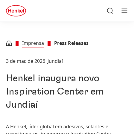
Skip to main content
Skip to footer
quick
search
Pesquisar
Men
Imprensa
Press Releases
3 de mar. de 2026
Jundiaí
Henkel inaugura novo
Inspiration Center em
Jundiaí
A Henkel, líder global em adesivos, selantes e
revestimentos, inaugurou o Inspiration Center