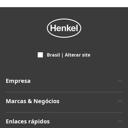
Brasil | Alterar site
Empresa
A propos da Henkel
Marcas & Negócios
Marca Henkel
Henkel Adhesive Technologies
Fatos & Números
Enlaces rápidos