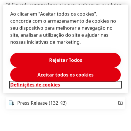
"A Cascola sempre busca inovar e oferecer produtos
cada vez melhores aos consumidores. Mudamos a
Ao clicar em "Aceitar todos os cookies",
fórmula do adesivo de contato Cascola Base d'Água
concorda com o armazenamento de cookies no
com o objetivo de entregar um produto melhor, sem
seu dispositivo para melhorar a navegação no
alterar o custo, e livre de solventes orgânicos",
site, analisar a utilização do site e ajudar nas
explica Claudio Amadio, gerente da marca Cascola.
nossas iniciativas de marketing.
A partir de abril, os consumidores encontrarão o
Rejeitar Todos
produto em nova embalagem nas prateleiras de
home centers e lojas de materiais de construção, de
Aceitar todos os cookies
ferragens e madeireiras de todo o País.
Definições de cookies
Press Release
(132 KB)