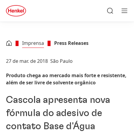
Skip to main content
Skip to footer
quick
search
Pesquisar
Men
Imprensa
Press Releases
27 de mar. de 2018
São Paulo
Produto chega ao mercado mais forte e resistente,
além de ser livre de solvente orgânico
Cascola apresenta nova
fórmula do adesivo de
contato Base d'Água