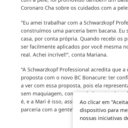
Coronaro Cha sobre os cuidados com a pele
"Eu amei trabalhar com a
Schwarzkopf Profe
construímos uma parceria bem bacana. Eu 
casa, por conta própria. Quando recebi os p
ser facilmente aplicados por você mesma no
real. Achei incrível!", conta Mariana.
"A
Schwarzkopf Professional
acredita que a 
proposta com o novo BC Bonacure: ter confi
a ver com essa proposta, pois ela represen
sem maquiagem, com o cabelo natural, ondu
é, e a Mari é isso, assim como público de
Ao clicar em "Acei
parceria com a gente", afirma Juliana Parra
dispositivo para mel
nossas iniciativas 