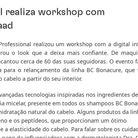
l realiza workshop com
aad
 Professional realizou um workshop com a digital in
trou o look que a deixa mais confiante. De maqu
cantou cerca de 60 das suas seguidoras. O evento f
a para o relançamento da linha BC Bonacure, que
cabelo a partir do seu interior.
nçadas tecnologias inspiradas nos ingredientes de
gia micelar, presente em todos os shampoos BC Bona
hidratação natural do cabelo. Alguns produtos da lin
eno e os peptídeos, que proporcionam um ótimo
 a elasticidade do cabelo. Para falar sobre os cuida
papo da influenciadora com a dermatologista Dra. C