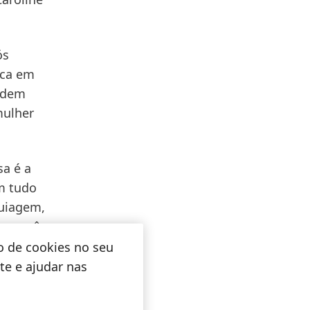
ós
nca em
podem
mulher
sa é a
m tudo
quiagem,
em você
esta
o de cookies no seu
ite e ajudar nas