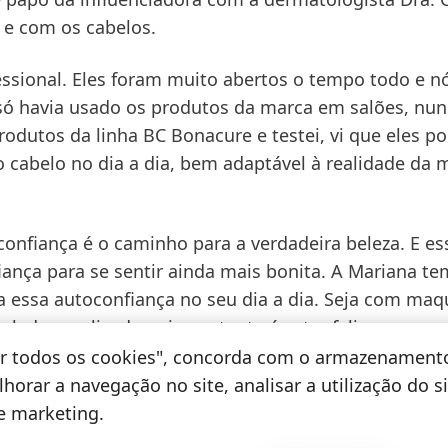
 e com os cabelos.
ssional.
Eles foram muito abertos o tempo todo e n
só havia usado os produtos da marca em salões, nu
rodutos da linha BC Bonacure e testei, vi que eles 
 cabelo no dia a dia, bem adaptável à realidade da 
confiança é o caminho para a verdadeira beleza. E es
ança para se sentir ainda mais bonita. A Mariana te
ta essa autoconfiança no seu dia a dia. Seja com ma
lado ou alisado, o importante é estar feliz com qu
la. Não podíamos pensar em uma pessoa melhor para 
tar todos os cookies", concorda com o armazenament
, gerente de Marketing da Schwarzkopf Professional.
horar a navegação no site, analisar a utilização do s
de marketing.