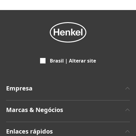
Brasil | Alterar site
Empresa
A propos da Henkel
Marcas & Negócios
Marca Henkel
Henkel Adhesive Technologies
Fatos & Números
Enlaces rápidos