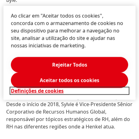
Byle.
Em 1996, depois de se formar na renomada escola de
Ao clicar em "Aceitar todos os cookies",
negócios ESCP Europe, Sylvie Nicol iniciou sua
concorda com o armazenamento de cookies no
carreira na Henkel em Marketing na unidade de
seu dispositivo para melhorar a navegação no
negócios Beauty Care, na França. Em 2010, tornou-se
site, analisar a utilização do site e ajudar nas
Vice-Presidente Corporativa e Gerente Geral de
nossas iniciativas de marketing.
Beauty Care para o varejo. Em 2013, mudou-se para a
sede da Henkel em Düsseldorf, sendo responsável
Rejeitar Todos
pelos Recursos Humanos na unidade de negócios
Beauty Care. Um ano depois, tornou-se Vice-
Aceitar todos os cookies
Presidente Sênior Corporativo e assumiu a área
comercial como Diretora de Varejo de Beauty Care na
Definições de cookies
Europa, bem como as vendas globais de Beauty Care.
Desde o início de 2018, Sylvie é Vice-Presidente Sênior
Corporativo de Recursos Humanos Global,
responsável por tópicos estratégicos de RH, além do
RH nas diferentes regiões onde a Henkel atua.