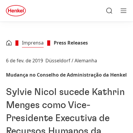
Skip to main content
Skip to footer
quick
search
Pesquisar
Men
Imprensa
Press Releases
6 de fev. de 2019
Düsseldorf / Alemanha
Mudança no Conselho de Administração da Henkel
Sylvie Nicol sucede Kathrin
Menges como Vice-
Presidente Executiva de
Recursos Humanos da