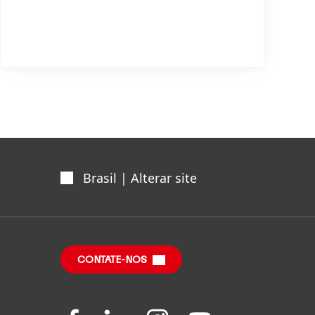
Brasil | Alterar site
CONTATE-NOS
Folgen
Folgen
Folgen
Folgen