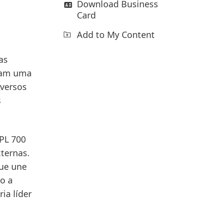
Download Business
Card
Add to My Content
as
aram uma
iversos
s
PL 700
ternas.
que une
do a
ia líder