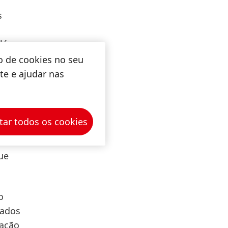
s
Além
indicado
o de cookies no seu
os,
ite e ajudar nas
al,
tar todos os cookies
ue
o
dados
iação