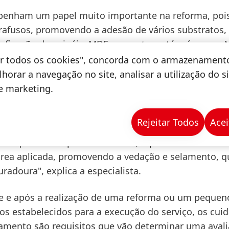
penham um papel muito importante na reforma, poi
rafusos, promovendo a adesão de vários substratos,
mo fixação de painéis, MDF, concreto e até mármore. 
ivo multifuncional está na decoração e reparos e é 
tar todos os cookies", concorda com o armazenament
mesa, placas de acrílico, espelhos, painéis decorativ
horar a navegação no site, analisar a utilização do s
 solução adere a diversos materiais como vidro, met
de marketing.
o, PVC, entre outros.
Rejeitar Todos
Acei
ivos desse segmento têm como diferencial o fato de
 que uma superfície é fixada, o produto
rea aplicada, promovendo a vedação e selamento, q
adoura", explica a especialista.
te e após a realização de uma reforma ou um pequen
os estabelecidos para a execução do serviço, os cui
bamento são requisitos que vão determinar uma aval