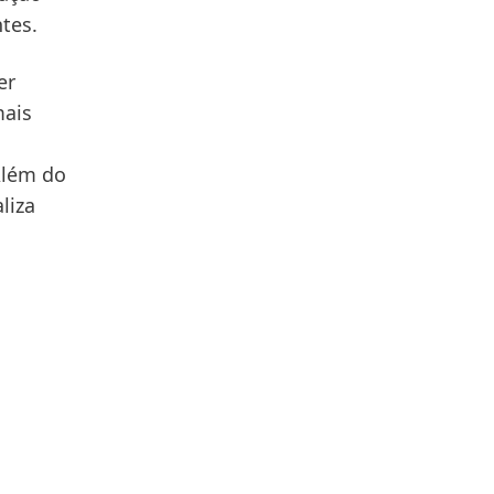
ntes.
er
mais
Além do
liza