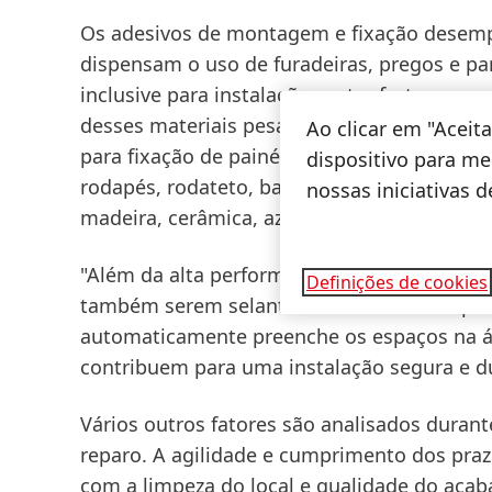
Os adesivos de montagem e fixação desem
dispensam o uso de furadeiras, pregos e pa
inclusive para instalações extra fortes, co
desses materiais pesados, esse tipo de ades
Ao clicar em "Acei
para fixação de painéis de vidro, tampos de 
dispositivo para mel
rodapés, rodateto, batentes e muito mais. A
nossas iniciativas 
madeira, cerâmica, azulejo, gesso acartonad
"Além da alta performance em fixação, ades
Definições de cookies
também serem selantes. Ao mesmo tempo em
automaticamente preenche os espaços na á
contribuem para uma instalação segura e dur
Vários outros fatores são analisados duran
reparo. A agilidade e cumprimento dos praz
com a limpeza do local e qualidade do aca