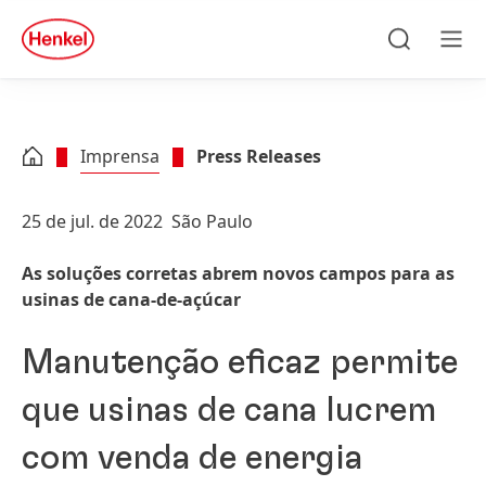
Skip to main content
Skip to footer
quick
search
Pesquisar
Men
Imprensa
Press Releases
25 de jul. de 2022
São Paulo
As soluções corretas abrem novos campos para as
usinas de cana-de-açúcar
Manutenção eficaz permite
que usinas de cana lucrem
com venda de energia