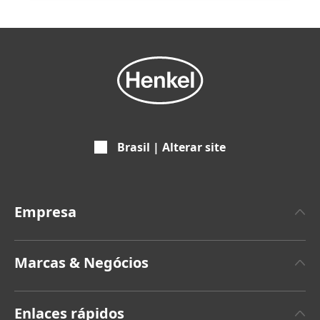
Brasil | Alterar site
Empresa
A propos da Henkel
Marcas & Negócios
Marca Henkel
Henkel Adhesive Technologies
Fatos & Números
Enlaces rápidos