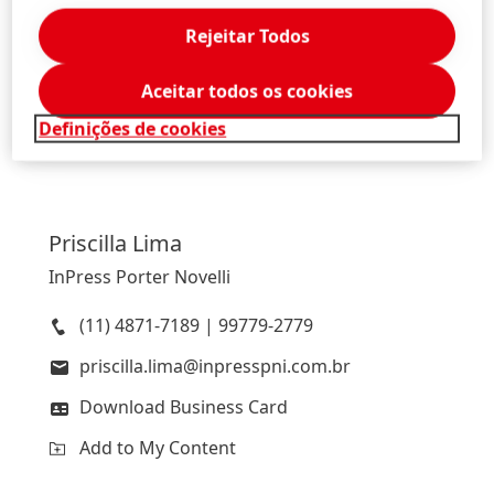
Rejeitar Todos
High
Low
Aceitar todos os cookies
Add to My Content
Definições de cookies
Priscilla
Lima
InPress Porter Novelli
(11) 4871-7189 | 99779-2779
priscilla.lima@inpresspni.com.br
Download Business Card
Add to My Content