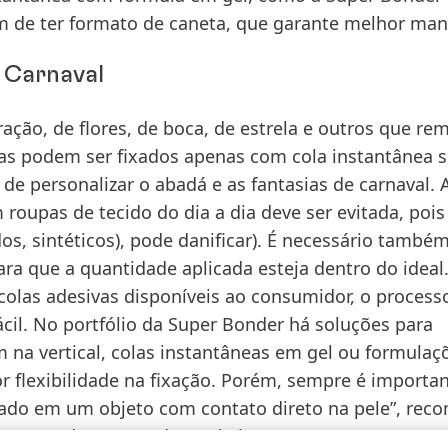
lém de ter formato de caneta, que garante melhor man
 Carnaval
ação, de flores, de boca, de estrela e outros que r
as podem ser fixados apenas com cola instantânea 
de personalizar o abadá e as fantasias de carnaval. 
roupas de tecido do dia a dia deve ser evitada, pois
dos, sintéticos), pode danificar). É necessário també
a que a quantidade aplicada esteja dentro do ideal
colas adesivas disponíveis ao consumidor, o process
cil. No portfólio da Super Bonder há soluções para
m na vertical, colas instantâneas em gel ou formula
 flexibilidade na fixação. Porém, sempre é importa
icado em um objeto com contato direto na pele”, re
per Bonder, marca da Henkel.