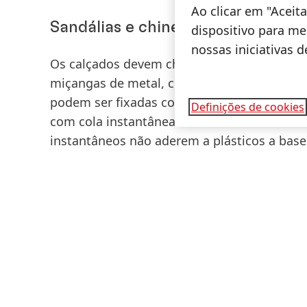
Ao clicar em "Acei
Sandálias e chinelos com miçanga
dispositivo para mel
nossas iniciativas 
Os calçados devem chamar a atenção na fol
miçangas de metal, conferem sofisticação a
podem ser fixadas com Super Bonder. É im
Definições de cookies
com cola instantânea e assim evitar o conta
instantâneos não aderem a plásticos a base d