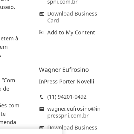
spni.com.br
useio.
Download Business
Card
Add to My Content
emetem à
sem
A
Wagner
Eufrosino
m
. “Com
InPress Porter Novelli
o de
(11) 94201-0492
ções com
wagner.eufrosino@in
nte
presspni.com.br
comenda
Download Business