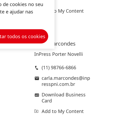
Card
o de cookies no seu
Add to My Content
ite e ajudar nas
ass,
ambém
tar todos os cookies
uenas
Carla
Marcondes
vos
InPress Porter Novelli
(11) 98766-6866
carla.marcondes@inp
resspni.com.br
Download Business
Card
Add to My Content