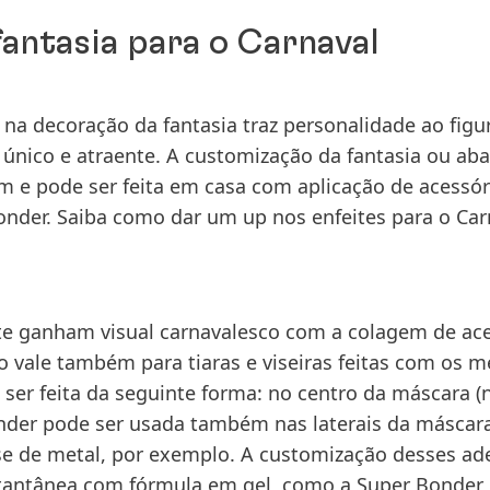
fantasia para o Carnaval
 na decoração da fantasia traz personalidade ao figu
l único e atraente. A customização da fantasia ou ab
 e pode ser feita em casa com aplicação de acessór
nder. Saiba como dar um up nos enfeites para o Car
nte ganham visual carnavalesco com a colagem de ac
so vale também para tiaras e viseiras feitas com os
ser feita da seguinte forma: no centro da máscara
(
Bonder pode ser usada também nas laterais da máscar
se de metal, por exemplo. A customização desses ad
stantânea com fórmula em gel, como a Super Bonder 