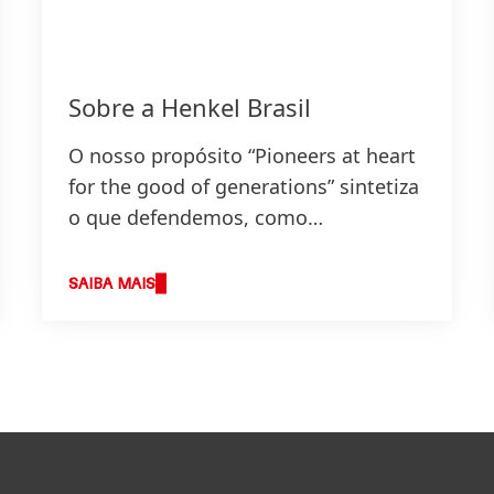
Sobre a Henkel Brasil
O nosso propósito “Pioneers at heart
for the good of generations” sintetiza
o que defendemos, como
trabalhamos e define a base da nossa
estratégia.
SAIBA MAIS