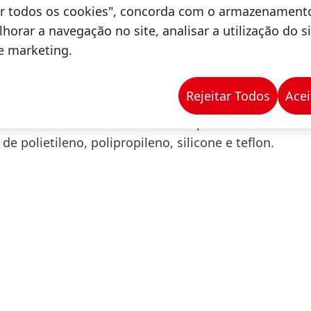
tar todos os cookies", concorda com o armazenament
s
horar a navegação no site, analisar a utilização do s
de marketing.
ia não apenas pelo samba no pé. Adereços como str
o visual de chinelo e sandálias para o Carnaval e t
Rejeitar Todos
Acei
portante que haja atenção na colagem de peças peq
to com os dedos ou cair sobre superfícies. Os adesi
e polietileno, polipropileno, silicone e teflon.