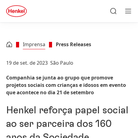
Skip to main content
Skip to footer
quick
search
Pesquisar
Men
Imprensa
Press Releases
19 de set. de 2023
São Paulo
Companhia se junta ao grupo que promove
projetos sociais com crianças e idosos em evento
que acontece no dia 21 de setembro
Henkel reforça papel social
ao ser parceira dos 160
anos da Sociedade