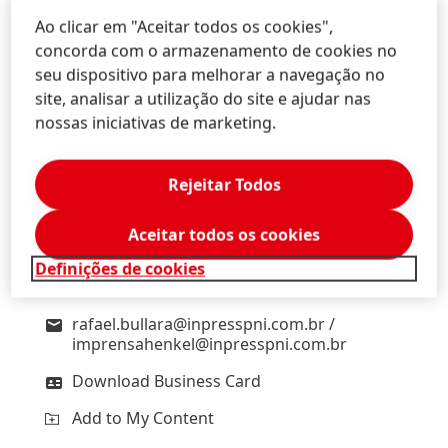
entre 11 e 14 anos em São Paulo, ação enquadrada
Ao clicar em "Aceitar todos os cookies",
no Programa Rede da Vaga Lume, que fomenta o
concorda com o armazenamento de cookies no
intercâmbio entre crianças de São Paulo e da
seu dispositivo para melhorar a navegação no
Amazônia.
site, analisar a utilização do site e ajudar nas
nossas iniciativas de marketing.
Rejeitar Todos
Rafael
Bullara
Aceitar todos os cookies
InPress Porter Novelli
Definições de cookies
(11) 99688-6553
rafael.bullara@inpresspni.com.br /
imprensahenkel@inpresspni.com.br
Download Business Card
Add to My Content