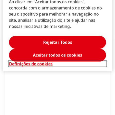
Ao clicar em "Aceitar todos os cookies",
obrigado, por lei, a demolir as construções feitas,
concorda com o armazenamento de cookies no
além de responder por perdas e danos.
seu dispositivo para melhorar a navegação no
site, analisar a utilização do site e ajudar nas
nossas iniciativas de marketing.
Rejeitar Todos
Aceitar todos os cookies
Definições de cookies