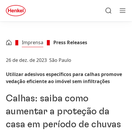
Skip to main content
Skip to footer
quick
search
Pesquisar
Men
Imprensa
Press Releases
26 de dez. de 2023
São Paulo
Utilizar adesivos específicos para calhas promove
vedação eficiente ao imóvel sem infiltrações
Calhas: saiba como
aumentar a proteção da
casa em período de chuvas