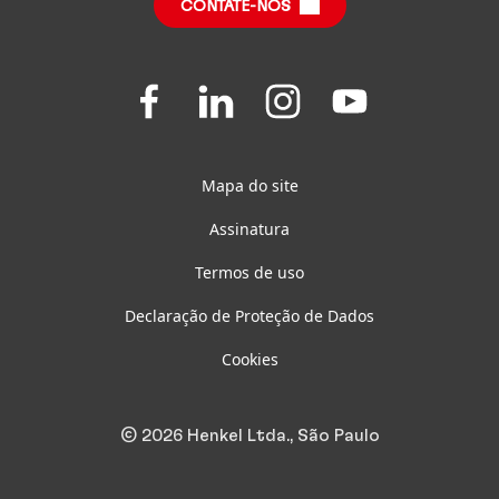
Relatório de Impacto Sustentável
(em inglês)
CONTATE-NOS
Perguntas Frequentes
Folgen
Folgen
Folgen
Folgen
Sie
Sie
Sie
Sie
uns
uns
uns
uns
auf
auf
auf
auf
Facebook
LinkedIn
Instagram
Youtube
Mapa do site
Assinatura
Termos de uso
Declaração de Proteção de Dados
Cookies
© 2026 Henkel Ltda., São Paulo