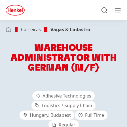
Skip to main content
Skip to footer
quick
search
Pesquisar
Men
Carreiras
Vagas & Cadastro
WAREHOUSE
ADMINISTRATOR WITH
GERMAN (M/F)
Adhesive Technologies
Logistics / Supply Chain
Hungary, Budapest
Full Time
Regular