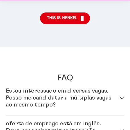
THIS IS HENKEL
FAQ
Estou interessado em diversas vagas.
Posso me candidatar a múltiplas vagas
ao mesmo tempo?
Sim - é só preencher seu perfil em nosso sistema de
oferta de emprego está em inglês.
inscrição online. Uma vez que seu perfil estiver